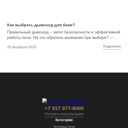
Как выбрать дымоход для бани?
Правильный дымоход – залог безопасности и эффективной
работы печи. На что обратить внимание при выборе? ✅
материал. Лучший вариант – нержавеющая сталь (AISI 304,
Подробнее
25 февраля 2025
321, 430). Она устойчива к высоким температурам и
конденсату. Кирпичные дымоходы тоже хороши, но требуют
дополнительной защиты от влаги. ✅ диаметр. Должен
соответствовать выходному патрубку печи. Ошибка в
расчетах приведёт к […]
+7 917 077-8000
Получить консультацию
Категории
Чугунные печи