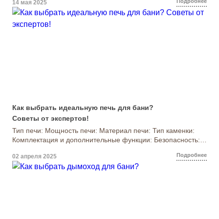
Подробнее
14 мая 2025
удаление продуктов сгорания, но и помогает поддерживать
здоровый микроклимат в помещении.Зачем нужен
дымоход?Удаление дыма и газов: Дымоход выводит наружу
дым и вредные газы, образующиеся при сжигании
топлива.Защита от возгорания: Правильно установленный
дымоход предотвращает накопление сажи […]
Как выбрать идеальную печь для бани?
Советы от экспертов!
Тип печи: Мощность печи: Материал печи: Тип каменки:
Комплектация и дополнительные функции: Безопасность:
Не забывайте также о правильной установке и соблюдении
Подробнее
02 апреля 2025
всех необходимых мер безопасности. Правильная печь
сделает ваше банное время комфортным, безопасным и
приятным! 🔥 Итак: Надеемся, наши советы помогут вам
выбрать идеальную печь для вашей бани!